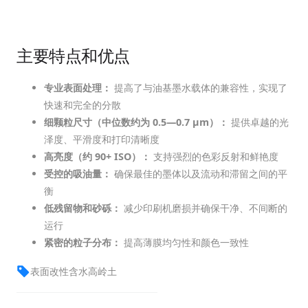
主要特点和优点
专业表面处理：
提高了与油基墨水载体的兼容性，实现了
快速和完全的分散
细颗粒尺寸（中位数约为 0.5—0.7 µm）：
提供卓越的光
泽度、平滑度和打印清晰度
高亮度（约 90+ ISO）：
支持强烈的色彩反射和鲜艳度
受控的吸油量：
确保最佳的墨体以及流动和滞留之间的平
衡
低残留物和砂砾：
减少印刷机磨损并确保干净、不间断的
运行
紧密的粒子分布：
提高薄膜均匀性和颜色一致性
表面改性含水高岭土