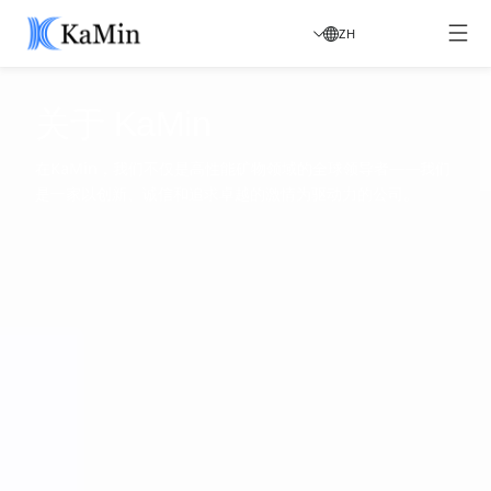
ZH
关于 KaMin
在KaMin，我们不仅是高性能矿物领域的全球领导者——我们
是一家以创新、诚信和追求卓越的激情为驱动力的公司。