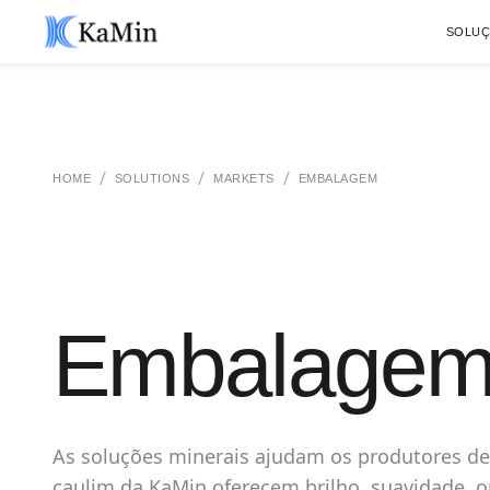
SOLU
/
/
/
HOME
SOLUTIONS
MARKETS
EMBALAGEM
Embalage
As soluções minerais ajudam os produtores d
caulim da KaMin oferecem brilho, suavidade, 