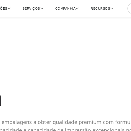
ÇÕES
SERVIÇOS
COMPANHIA
RECURSOS
m
e embalagens a obter qualidade premium com formu
opacidade e capacidade de impressão excepcionais no